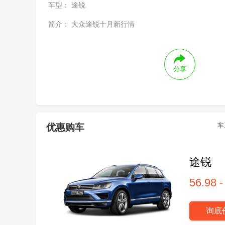
车型：
途锐
简介：
大众途锐十月新行情
分享
车
优惠购车
途锐
56.98 
询底