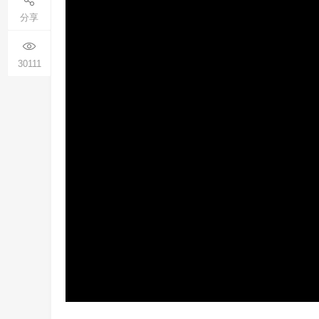
分享
30111