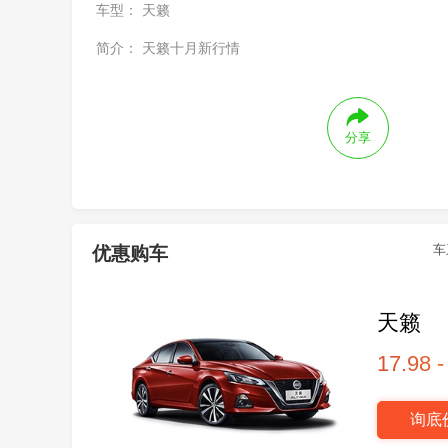
车型：
天籁
简介：
天籁十月新行情
分享
车
优惠购车
天籁
17.98 
询底