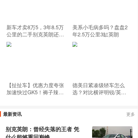
新车才卖8万5，3年8.5万
美系小毛病多吗？盘盘2
公里的二手别克英朗还有
年2.5万公里3缸英朗
性价比吗？
【扯扯车】优惠力度夸张
德美日紧凑级轿车怎么
加速快过GK5！褥子辣评
选？对比横评明锐/英朗/
别克英朗
轩逸
最新资讯
更多
别克英朗：曾经失落的王者 凭
什么能够重回巅峰