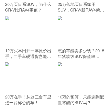
20万买日系SUV，为什么
25万落地买日系家用
CR-V比RAV4更值？
SUV，CR-V/新RAV4荣
放/奇骏，怎么选？
12万买本田开一年原价出
您的车能卖多少钱？2018
手，二手车硬通货岂能浪
年紧凑级SUV保值率
得虚名
TOP10
20万在手！从这三台车里
16万的预算，只能选到配
选一台称心的车！
置寒酸的SUV吗？