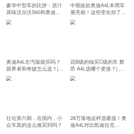
豪华中型车的比拼：原汁
中期改款奥迪A4L本周车
原味沃尔沃S60和奥迪
展亮相！这些变化你了解
A4L谁更好？
吗？
奥迪A4L乞丐版能买吗？
花B级的钱买C级的车 辉
探界者和奇骏怎么选？|
昂 A4L选哪个更值？| 鸡
有问必答 342期
头凤尾
社论第六期，在国内，小
28万落地这样选最值！奥
众车真的这么难买到吗？
迪A4L对比凯迪拉克
XTS！