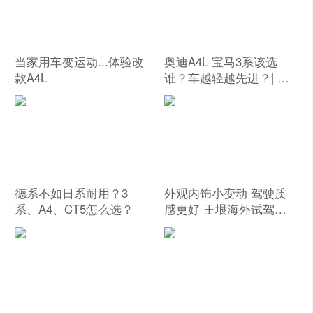
当家用车变运动...体验改
奥迪A4L 宝马3系该选
款A4L
谁？车越轻越先进？| 有
问必答
德系不如日系耐用？3
外观内饰小变动 驾驶质
系、A4、CT5怎么选？
感更好 王垠海外试驾奥
迪A4 Facelift