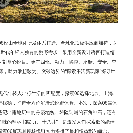
06经由全球化研发体系打造、全球化顶级供应商加持，为
Z世代年轻人独有的悦野需求，采用全新设计语言打造精
时刻赏心悦目。更有四驱、动力、操控、座舱、安全、空
真谛，助力敢想敢为、突破边界的“探索乐活新玩家”探寻世
现代年轻人出行生活的匹配度，探索06选择北京、上海、
行探秘，打造全方位沉浸式悦野体验。本次，探索06媒体
垩纪出露地层中的丹霞地貌、雄险陡峭的石角神石，还有
味的翰林书院“九厅十八井”，是激发人们探索欲的绝佳
探索06展现其硬核悦野实力提供了最相得益彰的舞台。