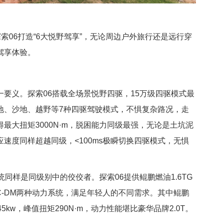
索06打造“6大悦野驾享”，无论周边户外旅行还是远行穿
驾享体验。
要义。探索06搭载全场景悦野四驱，15万级四驱模式最
地、沙地、越野等7种四驱驾驶模式，不惧复杂路况，走
最大扭矩3000N·m，脱困能力同级最强，无论是土坑泥
速度同样超越同级，<100ms极瞬切换四驱模式，无惧
同样是同级别中的佼佼者。探索06提供鲲鹏燃油1.6TG
混C-DM两种动力系统，满足年轻人的不同需求。其中鲲鹏
kw，峰值扭矩290N·m，动力性能堪比豪华品牌2.0T。