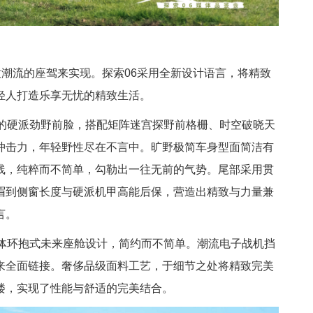
潮流的座驾来实现。探索06采用全新设计语言，将精致
轻人打造乐享无忧的精致生活。
朗的硬派劲野前脸，搭配矩阵迷宫探野前格栅、时空破晓天
冲击力，年轻野性尽在不言中。旷野极简车身型面简洁有
线，纯粹而不简单，勾勒出一往无前的气势。尾部采用贯
轮眉到侧窗长度与硬派机甲高能后保，营造出精致与力量兼
言。
一体环抱式未来座舱设计，简约而不简单。潮流电子战机挡
来全面链接。奢侈品级面料工艺，于细节之处将精致完美
楼，实现了性能与舒适的完美结合。