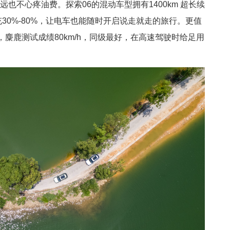
远也不心疼油费。探索06的混动车型拥有1400km 超长续
充30%-80%，让电车也能随时开启说走就走的旅行。更值
麋鹿测试成绩80km/h，同级最好，在高速驾驶时给足用