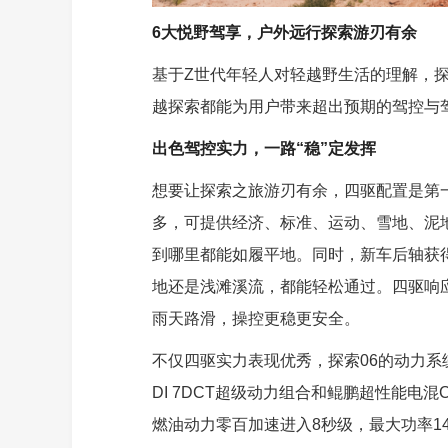
6大悦野驾享，户外远行探索游刃有余
基于Z世代年轻人对轻越野生活的理解，探
越探索都能为用户带来超出预期的驾控与
出色驾控实力，一路“稳”定发挥
想要让探索之旅游刃有余，四驱配置是第一
多，可提供经济、标准、运动、雪地、泥
到哪里都能如履平地。同时，新车后轴获得
地还是浅滩溪流，都能轻松通过。四驱响应
雨天路滑，操控更稳更安全。
不仅四驱实力表现优秀，探索06的动力系统
DI 7DCT超级动力组合和鲲鹏超性能电
燃油动力零百加速进入8秒级，最大功率145