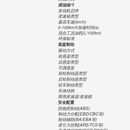
压缩比
燃油编号
发动机启停
变速箱类型
最高车速(km/h)
0-100km/h加速时间(s)
混合工况油耗(L/100km)
环保标准
底盘制动
驱动方式
前悬架类型
后悬架类型
可调悬架
前轮制动器类型
后轮制动器类型
驻车制动类型
车体结构
限滑差速器/差速锁
安全配置
防抱死制动(ABS)
制动力分配(EBD/CBC等)
制动辅助(BA/EBA等)
牵引力控制(ARS/TCS等)