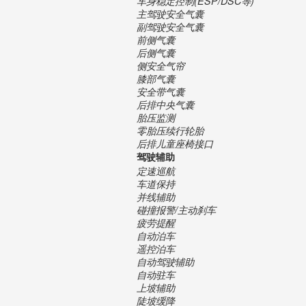
车身稳定控制(ESP/DSC等)
主驾驶安全气囊
副驾驶安全气囊
前侧气囊
后侧气囊
侧安全气帘
膝部气囊
安全带气囊
后排中央气囊
胎压监测
零胎压续行轮胎
后排儿童座椅接口
驾驶辅助
定速巡航
车道保持
并线辅助
碰撞报警/主动刹车
疲劳提醒
自动泊车
遥控泊车
自动驾驶辅助
自动驻车
上坡辅助
陡坡缓降