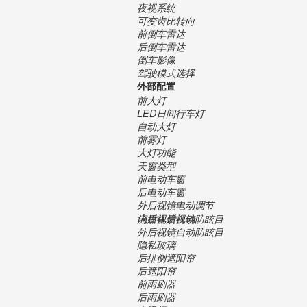
夜视系统
可变齿比转向
前倒车雷达
后倒车雷达
倒车影像
驾驶模式选择
外部配置
前大灯
LED日间行车灯
自动大灯
前雾灯
大灯功能
天窗类型
前电动车窗
后电动车窗
外后视镜电动调节
内后视镜自动防眩目
流媒体后视镜
外后视镜自动防眩目
隐私玻璃
后排侧遮阳帘
后遮阳帘
前雨刷器
后雨刷器