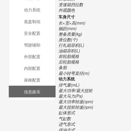
变速箱挡位数
动力系统
外观颜色
车身尺寸
底盘制动
长×宽×高(mm)
轴距(mm)
安全配置
整备质量(kg)
座位数(个)
驾驶辅助
行礼箱容积(L)
油箱容积(L)
前轮胎规格
外部配置
后轮胎规格
备胎
内部配置
最小转弯直径(m)
动力系统
座椅配置
排气量(mL)
最大功率/最大扭矩
信息娱乐
最大马力(Ps)
最大功率转速(rpm)
最大扭矩转速(rpm)
缸体形式
气缸数
进气形式
供油方式