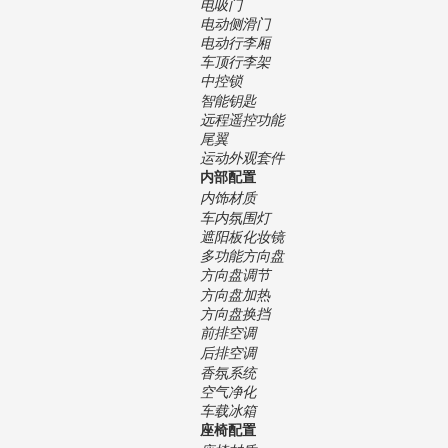
电吸门
电动侧滑门
电动行李厢
车顶行李架
中控锁
智能钥匙
远程遥控功能
尾翼
运动外观套件
内部配置
内饰材质
车内氛围灯
遮阳板化妆镜
多功能方向盘
方向盘调节
方向盘加热
方向盘换挡
前排空调
后排空调
香氛系统
空气净化
车载冰箱
座椅配置