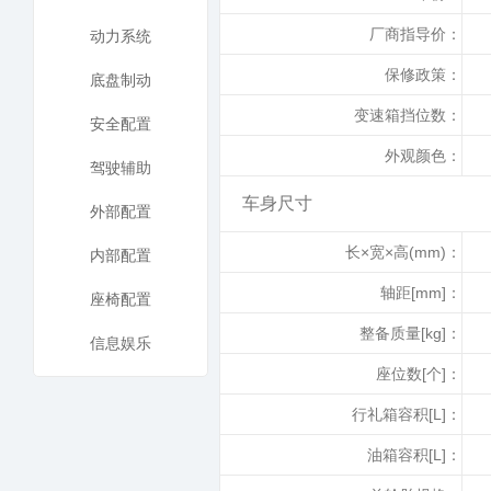
厂商指导价：
动力系统
保修政策：
底盘制动
变速箱挡位数：
安全配置
外观颜色：
驾驶辅助
车身尺寸
外部配置
长×宽×高(mm)：
内部配置
轴距[mm]：
座椅配置
整备质量[kg]：
信息娱乐
座位数[个]：
行礼箱容积[L]：
油箱容积[L]：