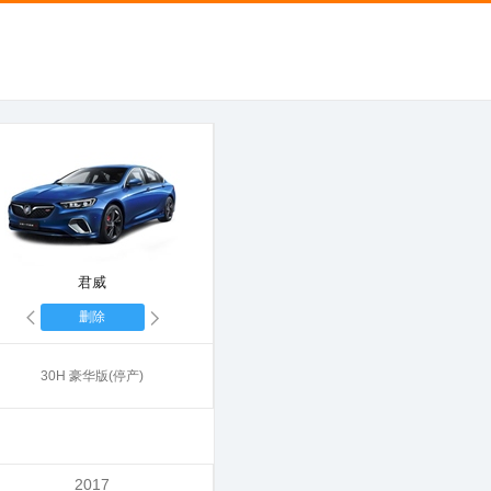
君威
删除
30H 豪华版(停产)
2017