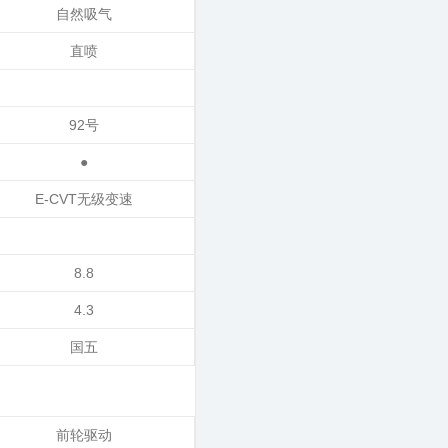
自然吸气
直喷
92号
●
E-CVT无级变速
8.8
4.3
国五
前轮驱动