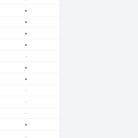
●
●
●
●
-
●
●
-
-
-
●
-