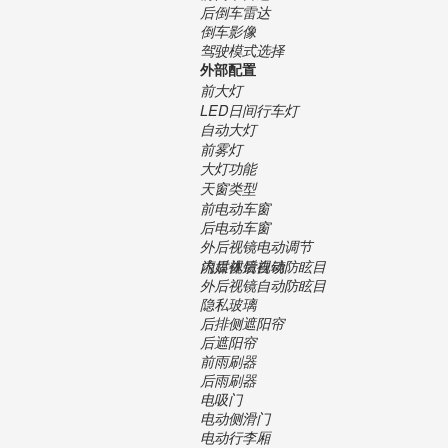
后倒车雷达
倒车影像
驾驶模式选择
外部配置
前大灯
LED日间行车灯
自动大灯
前雾灯
大灯功能
天窗类型
前电动车窗
后电动车窗
外后视镜电动调节
内后视镜自动防眩目
流媒体后视镜
外后视镜自动防眩目
隐私玻璃
后排侧遮阳帘
后遮阳帘
前雨刷器
后雨刷器
电吸门
电动侧滑门
电动行李厢