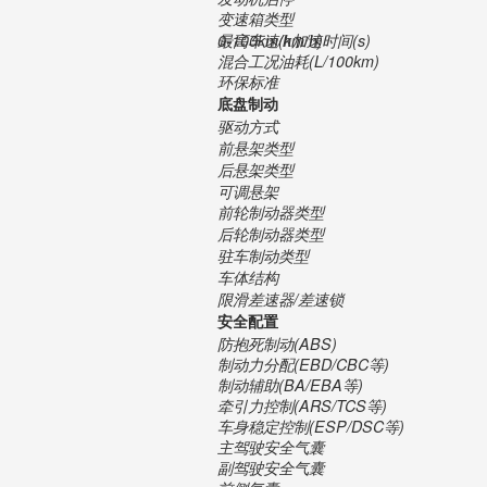
变速箱类型
最高车速(km/h)
0-100km/h加速时间(s)
混合工况油耗(L/100km)
环保标准
底盘制动
驱动方式
前悬架类型
后悬架类型
可调悬架
前轮制动器类型
后轮制动器类型
驻车制动类型
车体结构
限滑差速器/差速锁
安全配置
防抱死制动(ABS)
制动力分配(EBD/CBC等)
制动辅助(BA/EBA等)
牵引力控制(ARS/TCS等)
车身稳定控制(ESP/DSC等)
主驾驶安全气囊
副驾驶安全气囊