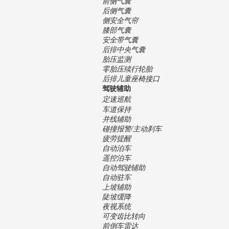
前侧气囊
后侧气囊
侧安全气帘
膝部气囊
安全带气囊
后排中央气囊
胎压监测
零胎压续行轮胎
后排儿童座椅接口
驾驶辅助
定速巡航
车道保持
并线辅助
碰撞报警/主动刹车
疲劳提醒
自动泊车
遥控泊车
自动驾驶辅助
自动驻车
上坡辅助
陡坡缓降
夜视系统
可变齿比转向
前倒车雷达