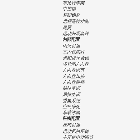
车顶行李架
中控锁
智能钥匙
远程遥控功能
尾翼
运动外观套件
内部配置
内饰材质
车内氛围灯
遮阳板化妆镜
多功能方向盘
方向盘调节
方向盘加热
方向盘换挡
前排空调
后排空调
香氛系统
空气净化
车载冰箱
座椅配置
座椅材质
运动风格座椅
主座椅电动调节