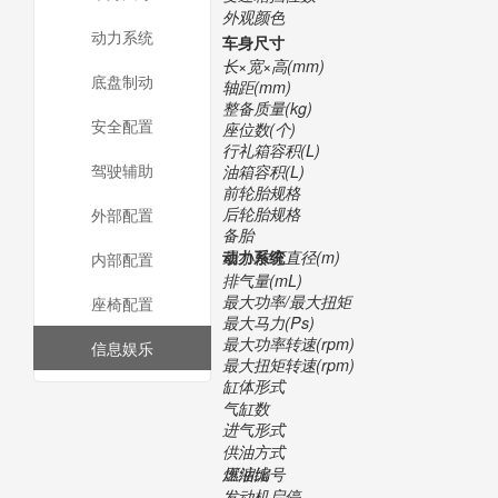
外观颜色
动力系统
车身尺寸
长×宽×高(mm)
底盘制动
轴距(mm)
整备质量(kg)
安全配置
座位数(个)
行礼箱容积(L)
驾驶辅助
油箱容积(L)
前轮胎规格
后轮胎规格
外部配置
备胎
最小转弯直径(m)
动力系统
内部配置
排气量(mL)
最大功率/最大扭矩
座椅配置
最大马力(Ps)
最大功率转速(rpm)
信息娱乐
最大扭矩转速(rpm)
缸体形式
气缸数
进气形式
供油方式
压缩比
燃油编号
发动机启停